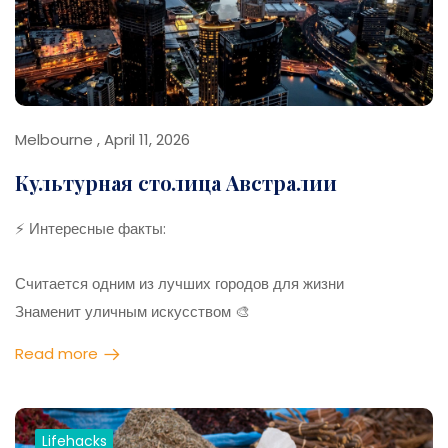
Отлично сочетается с путешествием по Андалусии
Melbourne , April 11, 2026
Культурная столица Австралии
⚡ Интересные факты:
Считается одним из лучших городов для жизни
Знаменит уличным искусством 🎨
Один из центров кофейной культуры
Read more
Погода может смениться 4 раза за день
💡 Лайфхаки:
Lifehacks