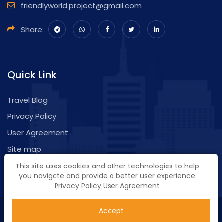
friendlyworld.project@gmail.com
Share:
Quick Link
Travel Blog
Privacy Policy
User Agreement
Site map
Feedback
This site uses cookies and other technologies to help
you navigate and provide a better user experience
Privacy Policy
User Agreement
© 2026 Friendly World. All rights reserved. Powered with
Accept