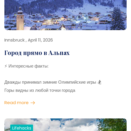
приложения
Ночные рынки — лучшее время для прогулок
Innsbruck , April 11, 2026
Город прямо в Альпах
⚡ Интересные факты:
Дважды принимал зимние Олимпийские игры 🏂
Горы видны из любой точки города
Можно кататься на лыжах и через 20 минут быть в центре
Read more
Один из лучших городов Европы для активного отдыха
💡 Лайфхаки:
Lifehacks