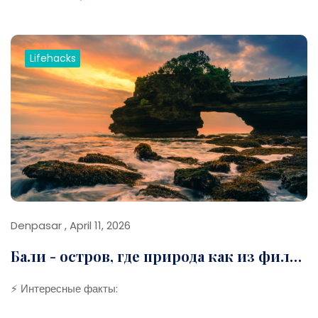
Запахи специй повсюду
💡 Лайфхаки:
Lifehacks
Торгуйся — это часть культуры
Легко потеряться — сохраняй точку на карте
Одевайся скромнее
Используй FriendlyWorld если нужен гид
Denpasar , April 11, 2026
Бали - остров, где природа как из фильма
⚡ Интересные факты: