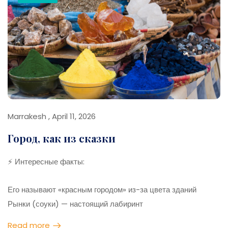
Исследуй скрытые переулки (laneways)
Попробуй local coffee ☕
Бери одежду «на все случаи»
Бесплатный трамвай в центре
Marrakesh , April 11, 2026
Город, как из сказки
⚡ Интересные факты:
Его называют «красным городом» из-за цвета зданий
Рынки (соуки) — настоящий лабиринт
Площадь оживает ночью с уличными артистами 🎭
Read more