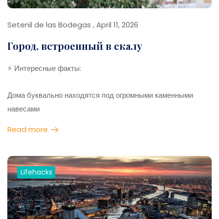
Setenil de las Bodegas , April 11, 2026
Город, встроенный в скалу
⚡ Интересные факты:
Дома буквально находятся под огромными каменными
навесами
Скала служит крышей для улиц и зданий 🪨
Read more
Летом внутри прохладно без кондиционеров
Один из самых необычных городов Испании
💡 Лайфхаки:
Lifehacks
Лучшее время — весна и осень
Обязательно пройди улицы под скалами
Удобная обувь — много подъёмов