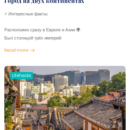
Город на двух континентах
⚡ Интересные факты:
Расположен сразу в Европе и Азии 🌍
Был столицей трёх империй
Босфор делит город на две части
Read more
Один из крупнейших рынков — Гранд-базар
💡 Лайфхаки:
Lifehacks
Плати наличными на рынках
Торговаться — нормально 😄
Попробуй уличный симит и чай
Лучшие виды — с крыш кафе