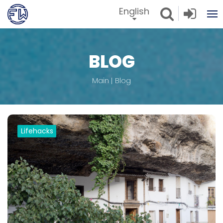
English
BLOG
Main
Blog
Lifehacks