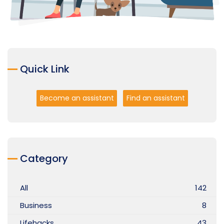
Quick Link
Become an assistant
Find an assistant
Category
All
142
Business
8
Lifehacks
43