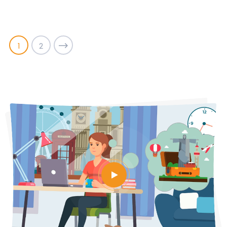
В городе более 1500 мостов
💡 Лайфхаки:
1
2
Арендуй велосипед — это главный транспорт
Смотри по сторонам — велосипеды опаснее машин 😄
Музеи лучше бронировать онлайн
Не ходи по велодорожкам — сразу заметят