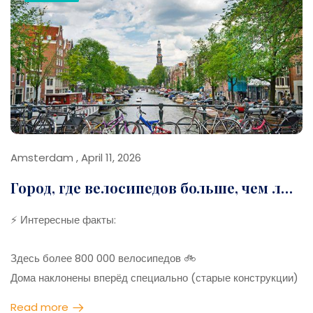
Бери Innsbruck Card — выгодно для подъёмников и музеев
Даже летом бери тёплую одежду
Поднимись на Nordkette ради панорамы
Лучшее время — межсезонье (меньше туристов)
Amsterdam , April 11, 2026
Город, где велосипедов больше, чем людей
⚡ Интересные факты:
Здесь более 800 000 велосипедов 🚲
Дома наклонены вперёд специально (старые конструкции)
Каналов больше, чем в Венеции
Read more