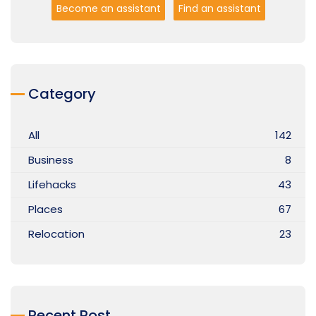
Become an assistant
Find an assistant
Category
All
142
Business
8
Lifehacks
43
Places
67
Relocation
23
Recent Post