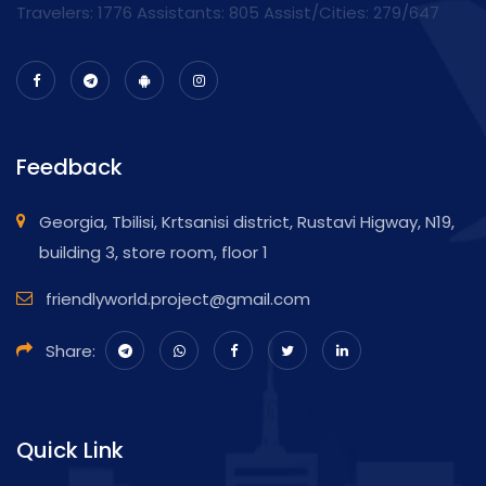
Travelers: 1776 Assistants:
805
Assist/Cities:
279/647
Feedback
Georgia, Tbilisi, Krtsanisi district, Rustavi Higway, N19,
building 3, store room, floor 1
friendlyworld.project@gmail.com
Share:
Quick Link