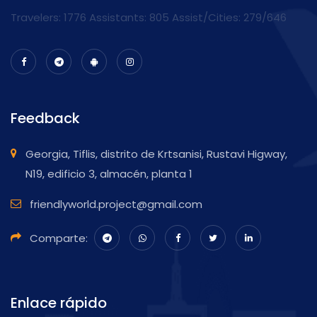
Travelers: 1776 Assistants:
805
Assist/Cities:
279/646
Feedback
Georgia, Tiflis, distrito de Krtsanisi, Rustavi Higway,
N19, edificio 3, almacén, planta 1
friendlyworld.project@gmail.com
Comparte:
Enlace rápido