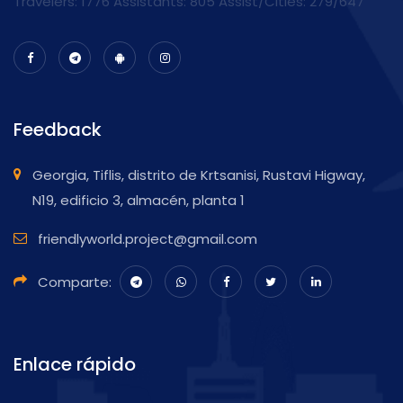
Travelers: 1776 Assistants:
805
Assist/Cities:
279/647
Feedback
Georgia, Tiflis, distrito de Krtsanisi, Rustavi Higway,
N19, edificio 3, almacén, planta 1
friendlyworld.project@gmail.com
Comparte:
Enlace rápido