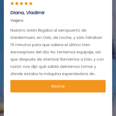
Diana, Vladimir
Natalia, 
Viajero
пребывание
Viajero
Nuestro avión llegaba al aeropuerto de
Una vez en
Gärdermuen, en Oslo, de noche, y sólo faltaban
pequeño p
lugareños,
15 minutos para que saliera el último tren
atractivo:
Aeroexpress del día. No teníamos equipaje, así
extravagan
mejor fue
que después de aterrizar llamamos a Dan, y con
nuestro Hotel Prince. A
razón: nos dijo qué salida debíamos tomar y
nos equiv
dónde estaba la máquina expendedora de
navegador
estuvimos
billetes (teníamos que subir a la primera planta).
finalment
Mostrar
Si lo hubiéramos sabido todo nosotros mismos,
buscábamos. Agotados, acab
amplio pu
nos lo habríamos perdido definitivamente.
preguntar
Gracias por su apoyo.
este parqu
personas,
direccione