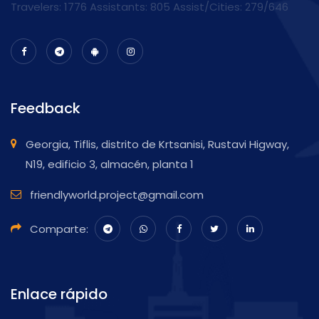
Travelers: 1776 Assistants:
805
Assist/Cities:
279/646
Feedback
Georgia, Tiflis, distrito de Krtsanisi, Rustavi Higway,
N19, edificio 3, almacén, planta 1
friendlyworld.project@gmail.com
Comparte:
Enlace rápido