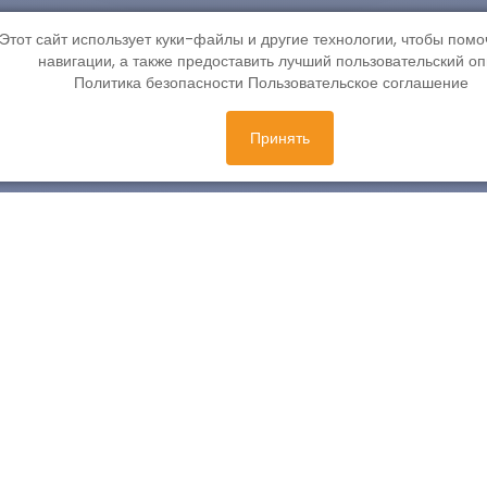
Этот сайт использует куки-файлы и другие технологии, чтобы помо
навигации, а также предоставить лучший пользовательский о
Политика безопасности
Пользовательское соглашение
К поиску
Принять
Обратная связь
Georgia, Tbilisi, Krtsanisi district, Rustavi Higway, N19,
floor 1
friendlyworld.project@gmail.com