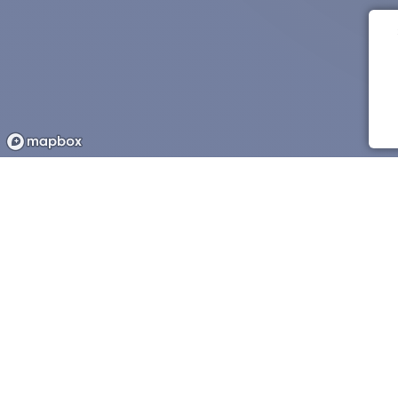
Friendly World
Сервис для ассистентов и путешественников
Travelers: 1776 Assistants:
805
Assist/Cities: