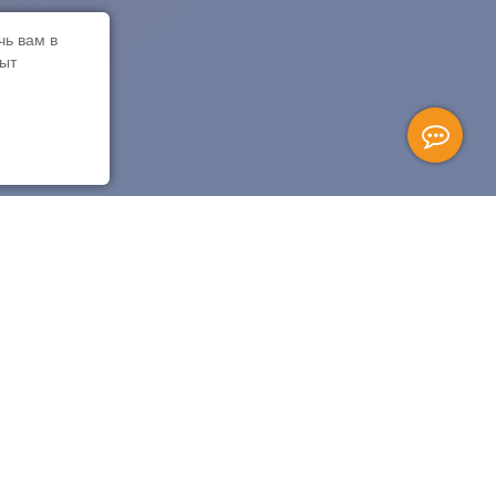
чь вам в
пыт
Быстрые ссылки
 building 3, store room,
Блог
Политика безопасности
Пользовательское