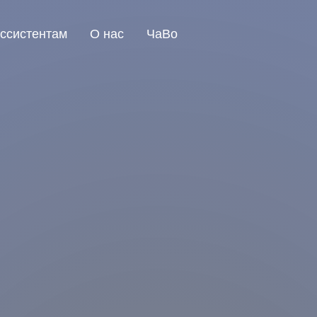
ссистентам
О нас
ЧаВо