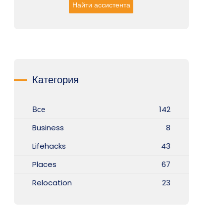
Найти ассистента
Категория
Все
142
Business
8
Lifehacks
43
Places
67
Relocation
23