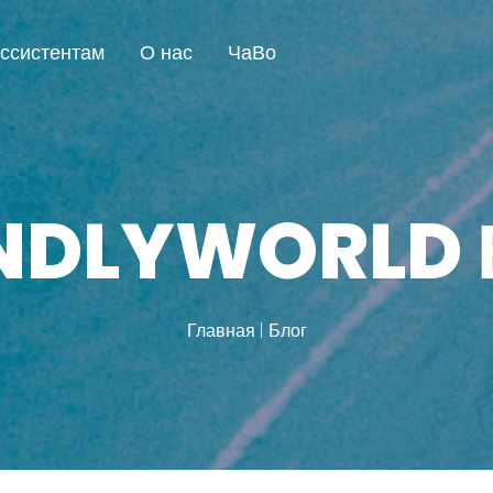
ссистентам
О нас
ЧаВо
ENDLYWORLD 
Главная
Блог