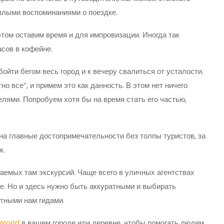
плыми воспоминаниями о поездке.
этом оставим время и для импровизации. Иногда так
асов в кофейне.
ойти бегом весь город и к вечеру свалиться от усталости.
о все”, и примем это как данность. В этом нет ничего
елями. Попробуем хотя бы на время стать его частью,
а главные достопримечательности без толпы туристов, за
к.
аемых там экскурсий. Чаще всего в уличных агентствах
ле. Но и здесь нужно быть аккуратными и выбирать
ятными нам гидами.
 World
в вашем городе или деревне, чтобы помогать людям