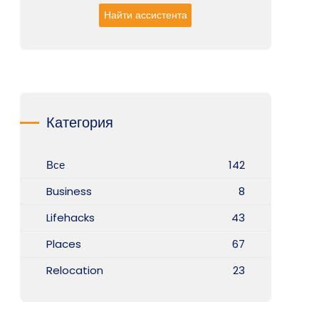
Найти ассистента
Категория
Все
142
Business
8
Lifehacks
43
Places
67
Relocation
23