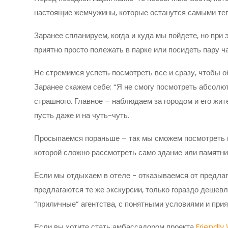
настоящие жемчужины, которые останутся самыми те
Заранее спланируем, когда и куда мы пойдете, но при 
приятно просто полежать в парке или посидеть пару ч
Не стремимся успеть посмотреть все и сразу, чтобы об
Заранее скажем себе: “Я не смогу посмотреть абсолютн
страшного. Главное – наблюдаем за городом и его жит
пусть даже и на чуть-чуть.
Просыпаемся пораньше – так мы сможем посмотреть н
которой сложно рассмотреть само здание или памятни
Если мы отдыхаем в отеле - отказываемся от предлаг
предлагаются те же экскурсии, только гораздо дешев
“приличные” агентства, с понятными условиями и при
Если вы хотите стать амбассадором проекта
Friendly