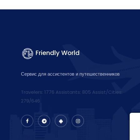
Friendly World
Сервис для ассистентов и путешественников
Travelers: 1776 Assistants:
805
Assist/Cities:
279/646