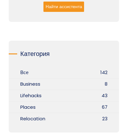
Найти ассистента
Категория
Все
142
Business
8
Lifehacks
43
Places
67
Relocation
23