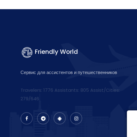
Friendly World
Сервис для ассистентов и путешественников
Travelers: 1776 Assistants:
805
Assist/Cities:
279/646