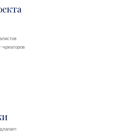
оекта
иалистов
т-креаторов
ки
длагает: