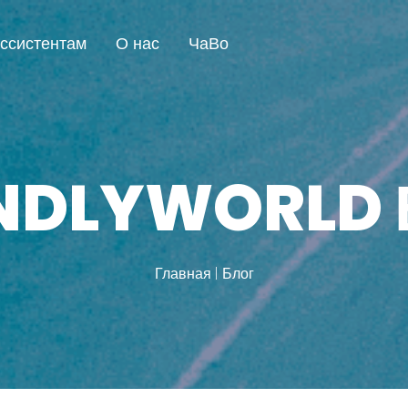
ссистентам
О нас
ЧаВо
ENDLYWORLD 
Главная
Блог