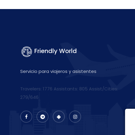
Friendly World
Servicio para viajeros y asistentes
Travelers: 1776 Assistants:
805
Assist/Cities:
279/646