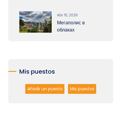
Abr 15, 2026
Мегаполис в
облаках
Mis puestos
Añadir un puesto
Mis puestos