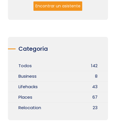
Encontrar un asistente
Categoría
Todos
142
Business
8
Lifehacks
43
Places
67
Relocation
23