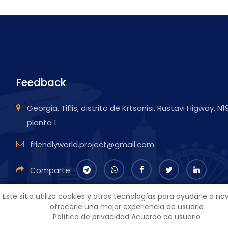
Feedback
Georgia, Tiflis, distrito de Krtsanisi, Rustavi Higway, N1
planta 1
friendlyworld.project@gmail.com
Comparte:
Este sitio utiliza cookies y otras tecnologías para ayudarle a na
ofrecerle una mejor experiencia de usuario
Política de privacidad
Acuerdo de usuario