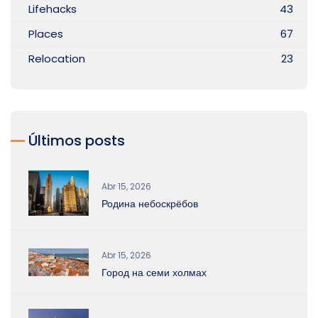
Lifehacks
43
Places
67
Relocation
23
Últimos posts
Abr 15, 2026
Родина небоскрёбов
Abr 15, 2026
Город на семи холмах