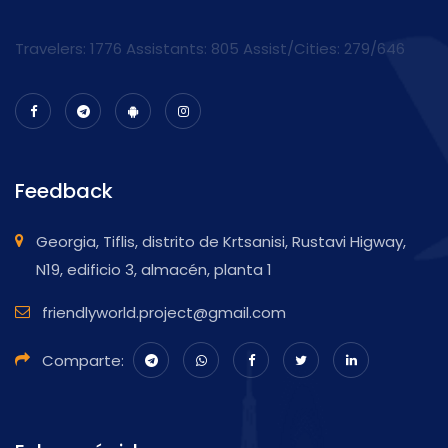
Travelers: 1776 Assistants:
805
Assist/Cities:
279/646
Feedback
Georgia, Tiflis, distrito de Krtsanisi, Rustavi Higway,
N19, edificio 3, almacén, planta 1
friendlyworld.project@gmail.com
Comparte: