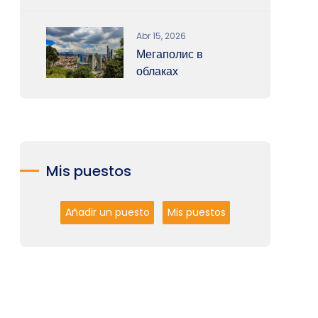
Abr 15, 2026
Мегаполис в
облаках
Mis puestos
Añadir un puesto
Mis puestos