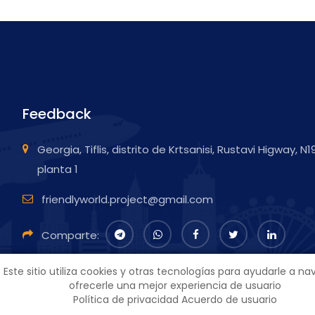
Feedback
Georgia, Tiflis, distrito de Krtsanisi, Rustavi Higway, N1
planta 1
friendlyworld.project@gmail.com
Comparte:
Este sitio utiliza cookies y otras tecnologías para ayudarle a na
ofrecerle una mejor experiencia de usuario
Política de privacidad
Acuerdo de usuario