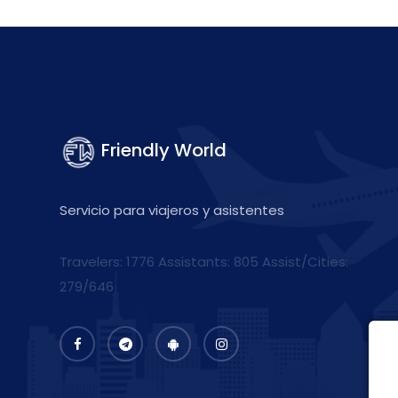
Friendly World
Servicio para viajeros y asistentes
Travelers: 1776 Assistants:
805
Assist/Cities:
279/646