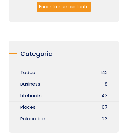
Encontrar un asistente
Categoría
Todos
142
Business
8
Lifehacks
43
Places
67
Relocation
23